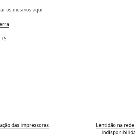
ar os mesmos aqui:
erra
LTS
lação das impressoras
Lentidão na rede
indisponibilid