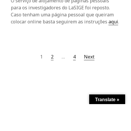
O serviço de alojamento de páginas pessoais
para os investigadores do LaSIGE foi reposto.
Caso tenham uma página pessoal que queiram
colocar online basta seguirem as instruções
aqui
.
Posts
1
2
…
4
Next
navigation
Translate »